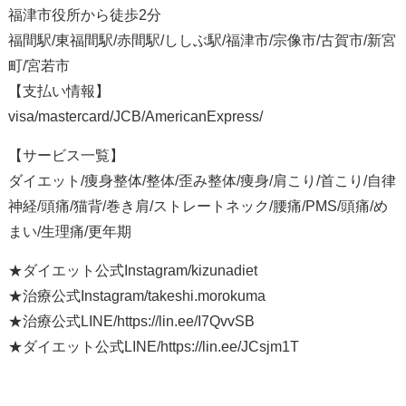
福津市役所から徒歩2分
福間駅/東福間駅/赤間駅/ししぶ駅/福津市/宗像市/古賀市/新宮
町/宮若市
【支払い情報】
visa/mastercard/JCB/AmericanExpress/
【サービス一覧】
ダイエット/痩身整体/整体/歪み整体/痩身/肩こり/首こり/自律
神経/頭痛/猫背/巻き肩/ストレートネック/腰痛/PMS/頭痛/め
まい/生理痛/更年期
★ダイエット公式Instagram/kizunadiet
★治療公式Instagram/takeshi.morokuma
★治療公式LINE/https://lin.ee/I7QvvSB
★ダイエット公式LINE/https://lin.ee/JCsjm1T