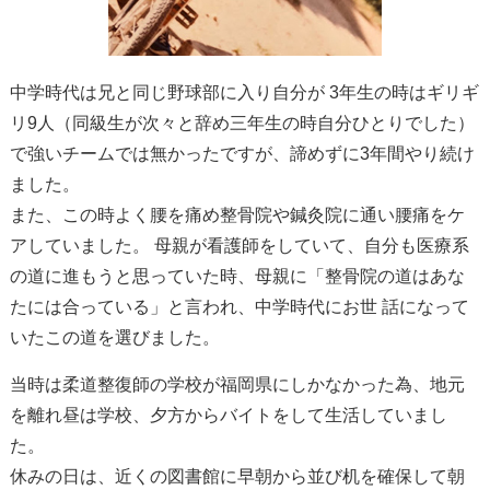
中学時代は兄と同じ野球部に入り自分が 3年生の時はギリギ
リ9人（同級生が次々と辞め三年生の時自分ひとりでした）
で強いチームでは無かったですが、諦めずに3年間やり続け
ました。
また、この時よく腰を痛め整骨院や鍼灸院に通い腰痛をケ
アしていました。 母親が看護師をしていて、自分も医療系
の道に進もうと思っていた時、母親に「整骨院の道はあな
たには合っている」と言われ、中学時代にお世 話になって
いたこの道を選びました。
当時は柔道整復師の学校が福岡県にしかなかった為、地元
を離れ昼は学校、夕方からバイトをして生活していまし
た。
休みの日は、近くの図書館に早朝から並び机を確保して朝