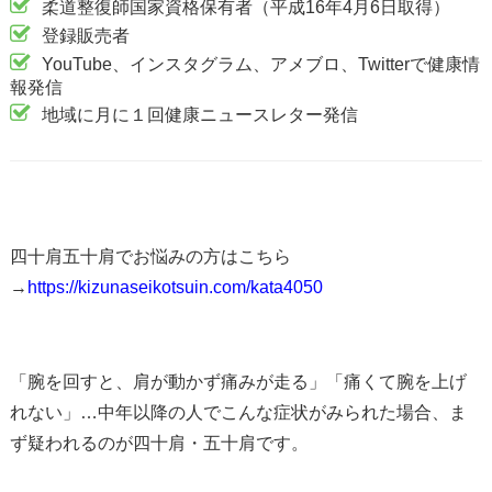
柔道整復師国家資格保有者（平成16年4月6日取得）
登録販売者
YouTube、インスタグラム、アメブロ、Twitterで健康情
報発信
地域に月に１回健康ニュースレター発信
四十肩五十肩でお悩みの方はこちら
→
https://kizunaseikotsuin.com/kata4050
「腕を回すと、肩が動かず痛みが走る」
「痛くて腕を上げ
れない」…中年以降の人でこんな症状がみられた場合、
ま
ず疑われるのが四十肩・五十肩です。