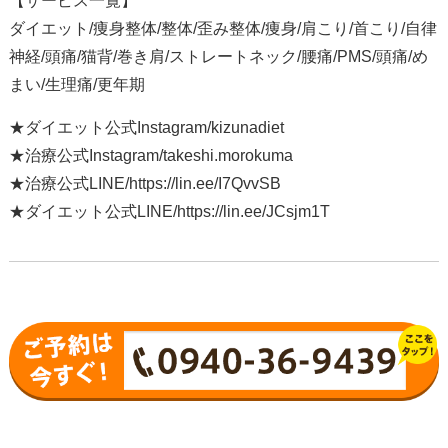
【サービス一覧】
ダイエット/痩身整体/整体/歪み整体/痩身/肩こり/首こり/自律
神経/頭痛/猫背/巻き肩/ストレートネック/腰痛/PMS/頭痛/め
まい/生理痛/更年期
★ダイエット公式Instagram/kizunadiet
★治療公式Instagram/takeshi.morokuma
★治療公式LINE/https://lin.ee/I7QvvSB
★ダイエット公式LINE/https://lin.ee/JCsjm1T