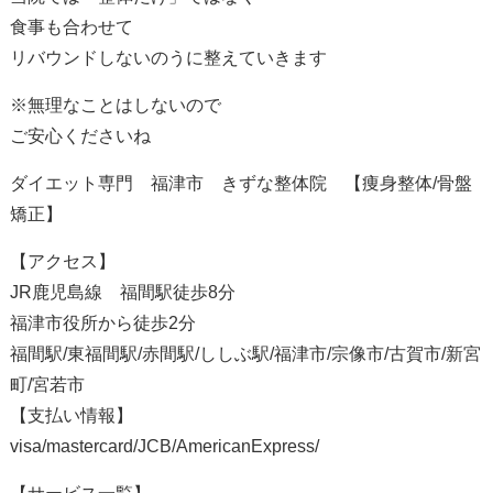
食事も合わせて
リバウンドしないのうに整えていきます
※無理なことはしないので
ご安心くださいね
ダイエット専門 福津市 きずな整体院 【痩身整体/骨盤
矯正】
【アクセス】
JR鹿児島線 福間駅徒歩8分
福津市役所から徒歩2分
福間駅/東福間駅/赤間駅/ししぶ駅/福津市/宗像市/古賀市/新宮
町/宮若市
【支払い情報】
visa/mastercard/JCB/AmericanExpress/