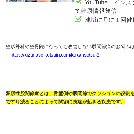
YouTube、インス
で健康情報発信
地域に月に１回健
整形外科や整骨院に行っても改善しない股関節痛のお悩み
→
https://kizunaseikotsuin.com/kokansetsu-2
変形性股関節症とは、骨盤側や股関節でクッションの役割
ですり減ることによって関節に炎症が起きる疾患です。