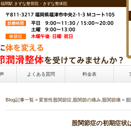
・福間駅 きずな整骨院・きずな整体院
声
よくある質問
料金表
Blog記事一覧
>
変形性股関節症
,
股関節の痛み
,
股関節痛
> 
股関節症の初期症状