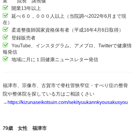
業 院長 諸熊健
開業13年以上
延べ６０，０００人以上（当院調べ2022年6月まで現
在）
柔道整復師国家資格保有者（平成16年4月6日取得）
登録販売者
YouTube、インスタグラム、アメブロ、Twitterで健康情
報発信
地域に月に１回健康ニュースレター発信
福津市、宗像市、古賀市で脊柱管狭窄症・すべり症の整骨
院や整体院を探している方はご相談くさい
→
https://kizunaseikotsuin.com/sekityuukannkyousakusyou
79歳 女性 福津市