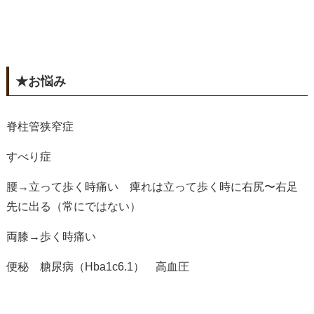
★お悩み
脊柱管狭窄症
すべり症
腰→立って歩く時痛い 痺れは立って歩く時に右尻〜右足
先に出る（常にではない）
両膝→歩く時痛い
便秘 糖尿病（Hba1c6.1） 高血圧