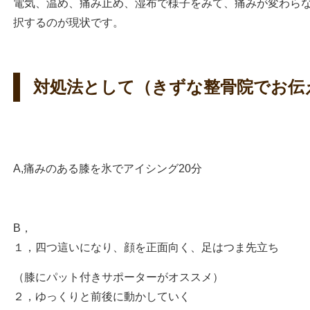
電気、温め、痛み止め、湿布で様子をみて、痛みが変わら
択するのが現状です。
対処法として（きずな整骨院でお伝
A,痛みのある膝を氷でアイシング20分
B，
１，四つ這いになり、顔を正面向く、足はつま先立ち
（膝にパット付きサポーターがオススメ）
２，ゆっくりと前後に動かしていく