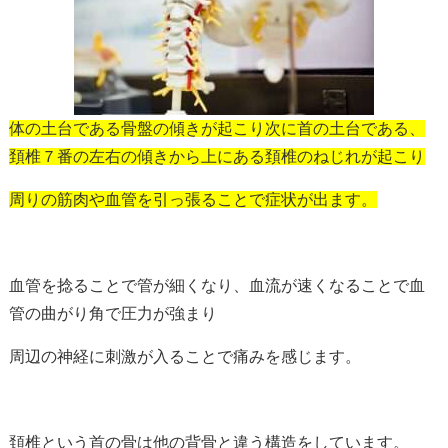
体の土台である骨盤の傾きが起こり次に首の土台である、
頚椎７番の左右の傾きから上にある頚椎のねじれが起こり
周りの筋肉や血管を引っ張ることで症状が出ます。
血管を捻ることで管が細くなり、血流が速くなることで血
管の曲がり角で圧力が強まり
周辺の神経に刺激が入ることで痛みを感じます。
頚椎という首の骨は他の背骨と違う構造をしています。