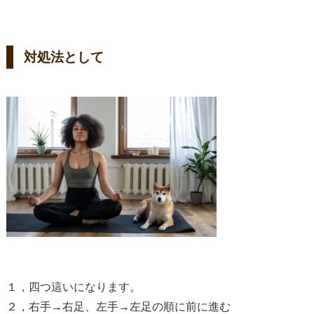
対処法として
１，四つ這いになります。
２，右手→右足、左手→左足の順に前に進む