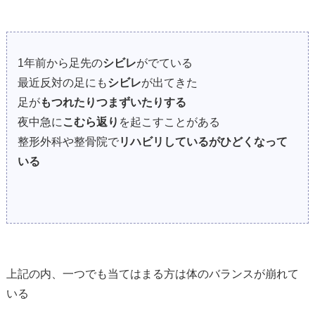
1年前から足先の
シビレ
がでている
最近反対の足にも
シビレ
が出てきた
足が
もつれたりつまずいたりする
夜中急に
こむら返り
を起こすことがある
整形外科や整骨院で
リハビリしているがひどくなって
いる
上記の内、一つでも当てはまる方は体のバランスが崩れて
いる